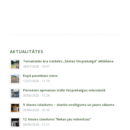
AKTUALITĀTES
Tematiskās āra izstādes „Skolas Vecpiebalgā” atklāšana
28/07/2026 - 10:07
Kopā paveiktais vieno
12/07/2026 - 11:14
Pieredzes apmaiņas vizīte Vecpiebalgas vidusskolā
30/06/2026 - 13:24
9. klases izlaidums – skaists noslēgums un jauns sākums
29/06/2026 - 10:16
12. klases izlaidums “Nekas jau nebeidzas”
28/06/2026 - 21:21