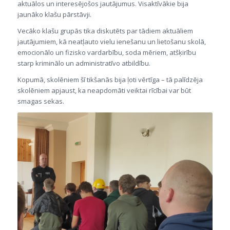
aktuālos un interesējošos jautājumus. Visaktīvākie bija
jaunāko klašu pārstāvji.
Vecāko klašu grupās tika diskutēts par tādiem aktuāliem
jautājumiem, kā neatļauto vielu ienešanu un lietošanu skolā,
emocionālo un fizisko vardarbību, soda mēriem, atšķirību
starp kriminālo un administratīvo atbildību.
Kopumā, skolēniem šī tikšanās bija ļoti vērtīga – tā palīdzēja
skolēniem apjaust, ka neapdomāti veiktai rīcībai var būt
smagas sekas.