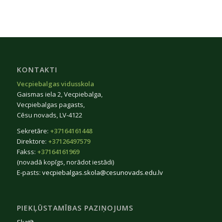
KONTAKTI
Vecpiebalgas vidusskola
Gaismas iela 2, Vecpiebalga,
Vecpiebalgas pagasts,
Cēsu novads, LV-4122
Sekretāre:
+37164161448
Direktore:
+37126497579
Fakss:
+37164161969
(novadā kopīgs, norādot iestādi)
E-pasts:
vecpiebalgas.skola@cesunovads.edu.lv
PIEKĻŪSTAMĪBAS PAZIŅOJUMS