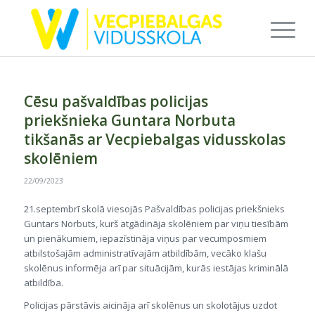
Cēsu pašvaldības policijas
priekšnieka Guntara Norbuta
tikšanās ar Vecpiebalgas vidusskolas
skolēniem
22/09/2023
21.septembrī skolā viesojās Pašvaldības policijas priekšnieks
Guntars Norbuts, kurš atgādināja skolēniem par viņu tiesībām
un pienākumiem, iepazīstināja viņus par vecumposmiem
atbilstošajām administratīvajām atbildībām, vecāko klašu
skolēnus informēja arī par situācijām, kurās iestājas kriminālā
atbildība.
Policijas pārstāvis aicināja arī skolēnus un skolotājus uzdot