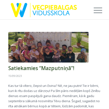
Satiekamies “Mazputniņā”!
15/09/2023
Kas tur tā vītero, čiepst un čivina? Nē, ne jau putni! Tie ir bērni,
kuri ik rītu dodas uz dārziņu! Pa šīm pāris nedēļām kopš Zinību
dienas esam paspējuši gana daudz. Piemēram, kā ik gadu
septembra sākumā nosvinēta Tēvu diena. Šogad, sagaidot no
rīta atnākam bērnus kopā ar tētiem, lūdzām padomāt, kas