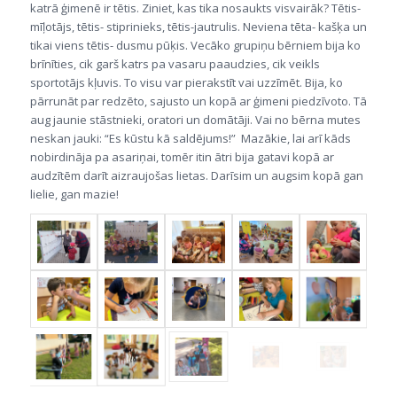
katrā ģimenē ir tētis. Ziniet, kas tika nosaukts visvairāk? Tētis-
mīļotājs, tētis- stiprinieks, tētis-jautrulis. Neviena tēta- kašķa un
tikai viens tētis- dusmu pūķis. Vecāko grupiņu bērniem bija ko
brīnīties, cik garš katrs pa vasaru paaudzies, cik veikls
sportotājs kļuvis. To visu var pierakstīt vai uzzīmēt. Bija, ko
pārrunāt par redzēto, sajusto un kopā ar ģimeni piedzīvoto. Tā
aug jaunie stāstnieki, oratori un domātāji. Vai no bērna mutes
neskan jauki: “Es kūstu kā saldējums!” Mazākie, lai arī kāds
nobirdināja pa asariņai, tomēr itin ātri bija gatavi kopā ar
audzītēm darīt aizraujošas lietas. Darīsim un augsim kopā gan
lielie, gan mazie!