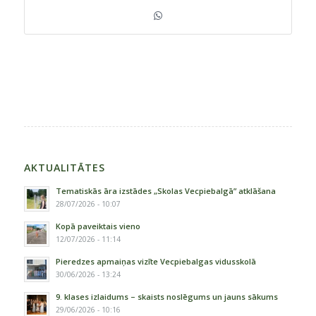
AKTUALITĀTES
Tematiskās āra izstādes „Skolas Vecpiebalgā” atklāšana
28/07/2026 - 10:07
Kopā paveiktais vieno
12/07/2026 - 11:14
Pieredzes apmaiņas vizīte Vecpiebalgas vidusskolā
30/06/2026 - 13:24
9. klases izlaidums – skaists noslēgums un jauns sākums
29/06/2026 - 10:16