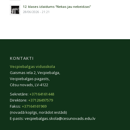
12. klases izlaidums “Nekas jau nebeidzas”
28/06/2026 - 21:21
KONTAKTI
Vecpiebalgas vidusskola
Gaismas iela 2, Vecpiebalga,
Vecpiebalgas pagasts,
Cēsu novads, LV-4122
Sekretāre:
+37164161448
Direktore:
+37126497579
Fakss:
+37164161969
(novadā kopīgs, norādot iestādi)
E-pasts:
vecpiebalgas.skola@cesunovads.edu.lv