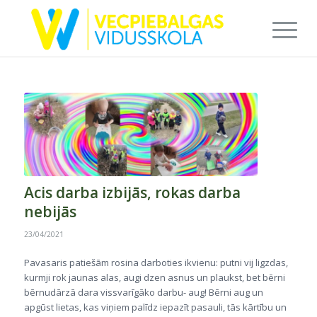
Acis darba izbijās, rokas darba
nebijās
23/04/2021
Pavasaris patiešām rosina darboties ikvienu: putni vij ligzdas,
kurmji rok jaunas alas, augi dzen asnus un plaukst, bet bērni
bērnudārzā dara vissvarīgāko darbu- aug! Bērni aug un
apgūst lietas, kas viņiem palīdz iepazīt pasauli, tās kārtību un