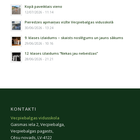
Kopā paveiktais vieno
12/07/2026 - 11:14
Pieredzes apmaiņas vizīte Vecpiebalgas vidusskolā
30/06/2026 - 13:24
9. klases izlaidums – skaists noslēgums un jauns sākums
29/06/2026 - 10:16
12. klases izlaidums “Nekas jau nebeidzas”
28/06/2026 - 21:21
KONTAKTI
Vecpiebalgas vidusskola
Gaismas iela 2, Vecpiebalga,
Vecpiebalgas pagasts,
Cēsu novads, LV-4122