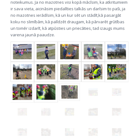
noteikumus. Ja no mazotnes visi kopā mācīsim, ka atkritumiem
ir sava vieta, aicināsim piedalīties talkās un darīsim to paši, ja
no mazotnes ierādīsim, kā un kur sēt un stādīt,kā pasargāt
koku no slimībām, kā palīdzēt draugam, kā pārvarēt grūtības
un tomēr izdarīt, kā atpūsties un priecāties, tad izaugs mums
varena jaunā paaudze.