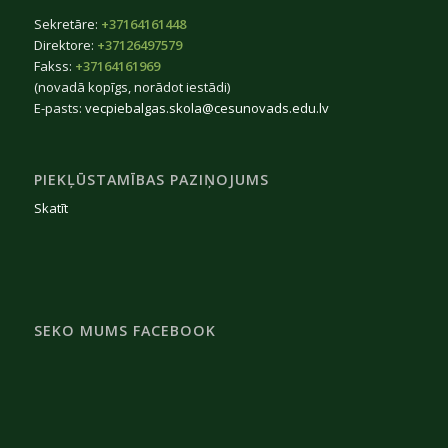
Sekretāre:
+37164161448
Direktore:
+37126497579
Fakss:
+37164161969
(novadā kopīgs, norādot iestādi)
E-pasts:
vecpiebalgas.skola@cesunovads.edu.lv
PIEKĻŪSTAMĪBAS PAZIŅOJUMS
Skatīt
SEKO MUMS FACEBOOK