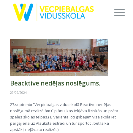
Beacktive nedēļas noslēgums.
29/09/2024
27.septembrī Vecpiebalgas vidusskolā Beactive nedēļas
noslēgumā realizējām C plānu, kas iekļāva fiziskās un prāta
spēles skolas telpās.( B variantā ļoti gribējām visa skola iet
pārgājienā uz Alauksta estrādi un tur sportot , bet laika
apstākļi neļāva to realizēt.)