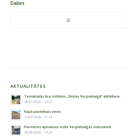
Dalies
AKTUALITĀTES
Tematiskās āra izstādes „Skolas Vecpiebalgā” atklāšana
28/07/2026 - 10:07
Kopā paveiktais vieno
12/07/2026 - 11:14
Pieredzes apmaiņas vizīte Vecpiebalgas vidusskolā
30/06/2026 - 13:24