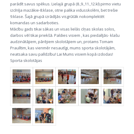
parādīt savus spēkus. Lielajā grupā (8.,9.,11.,12.kl) pirmo vietu
izcīnīja mazākie-8.klase, otrie palika vidusskolēni, bet trešie
9.klase. Šajā grupā izrādījās visgrūtāk nokomplektēt
komandas un sadarboties.
Mācību gads tikai sākas un visas lielās cīņas skolas solos,
darbos vēl tikai priekšā. Paldies visiem , kas piedalījās- klašu
audzinātājiem, pārējiem skolotājiem un, protams Tomam
Praulītim, kas vienmēr nesautīgi, mums sporta skolotājām,
neatsaka savu palīdzību! Lai Mums visiem kopā izdodas!
Sporta skolotājas