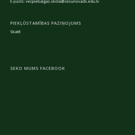
E-pasts:
vecpiebalgas.skola@cesunovads.edu.lv
PIEKĻŪSTAMĪBAS PAZIŅOJUMS
Skatīt
SEKO MUMS FACEBOOK