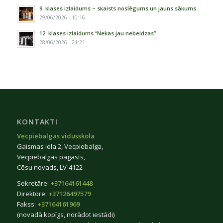
9. klases izlaidums – skaists noslēgums un jauns sākums
29/06/2026 - 10:16
12. klases izlaidums “Nekas jau nebeidzas”
28/06/2026 - 21:21
KONTAKTI
Vecpiebalgas vidusskola
Gaismas iela 2, Vecpiebalga,
Vecpiebalgas pagasts,
Cēsu novads, LV-4122
Sekretāre:
+37164161448
Direktore:
+37126497579
Fakss:
+37164161969
(novadā kopīgs, norādot iestādi)