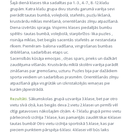
Šajā dienā klases tika sadalītas pa 1.-3., 4.-7., 8.-12.klašu
grupām. Katra klašu grupa divu stundu garumā varēja sevi
pierādīt tautas bumbā, volejbolā, stafetēs, puzļu likšanā,
krustvārdu mīklas minēšanā, orientēšanās zīmju atpazīšanā.
Diena izvērtās spraiga. Vispirms klases piedalījās bumbu
spēlēs- tautas bumbā, volejbolā, starpbrīžos- lika puzles ,
risināja mīklas, bet beigās sacentās stafetēs ar nestandata
rīkiem. Piemēram- balona vadīšana, vingrošanas bumbas
driblēšana, sadarbības etaps uc.
Sacensībās kūsāja emocijas , cīņas spars, prieks un dažkārt
zaudējuma vilšanās. Krustvārdu mīklā skolēni varēja parādīt
zināšanas par gremošanu, uzturu. Puzles bija par dažādiem
sporta veidiem un sadarbības prasmēm. Orientēšanās zīmju
atpazīšanā gāja visgrūtāk un izkristalizējās iemaņas pie
kurām jāpiestrādā.
Rezultāti.
Sākumskolas grupā uzvarēja 3.klase, bet par otro
vietu sīvā cīņā, kas beigās deva 2.vietu 2.klasei un pirmīši vēl
cītīgi gatavosies nākošajām cīņām. 4.-7.klašu grupā pirmo vietu
pārliecinoši izcīnīja 7.klase, kas pamanījās zaudēt tikai 4.klasei
tautas bumbā! Otro vietu izcīnīja sportiskā 5.klase, kas par
pieciem punktiem pārspēja 6.klasi. 4.klasei vēl būs laiks