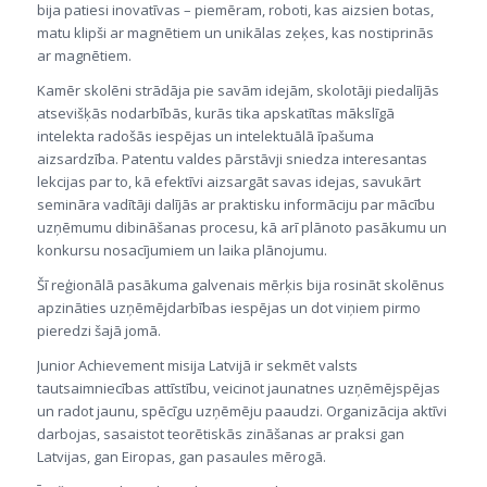
bija patiesi inovatīvas – piemēram, roboti, kas aizsien botas,
matu klipši ar magnētiem un unikālas zeķes, kas nostiprinās
ar magnētiem.
Kamēr skolēni strādāja pie savām idejām, skolotāji piedalījās
atsevišķās nodarbībās, kurās tika apskatītas mākslīgā
intelekta radošās iespējas un intelektuālā īpašuma
aizsardzība. Patentu valdes pārstāvji sniedza interesantas
lekcijas par to, kā efektīvi aizsargāt savas idejas, savukārt
semināra vadītāji dalījās ar praktisku informāciju par mācību
uzņēmumu dibināšanas procesu, kā arī plānoto pasākumu un
konkursu nosacījumiem un laika plānojumu.
Šī reģionālā pasākuma galvenais mērķis bija rosināt skolēnus
apzināties uzņēmējdarbības iespējas un dot viņiem pirmo
pieredzi šajā jomā.
Junior Achievement misija Latvijā ir sekmēt valsts
tautsaimniecības attīstību, veicinot jaunatnes uzņēmējspējas
un radot jaunu, spēcīgu uzņēmēju paaudzi. Organizācija aktīvi
darbojas, sasaistot teorētiskās zināšanas ar praksi gan
Latvijas, gan Eiropas, gan pasaules mērogā.