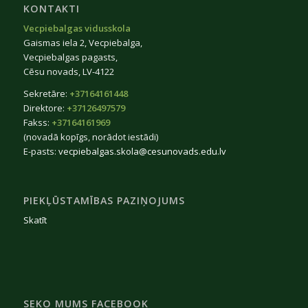
KONTAKTI
Vecpiebalgas vidusskola
Gaismas iela 2, Vecpiebalga,
Vecpiebalgas pagasts,
Cēsu novads, LV-4122
Sekretāre:
+37164161448
Direktore:
+37126497579
Fakss:
+37164161969
(novadā kopīgs, norādot iestādi)
E-pasts:
vecpiebalgas.skola@cesunovads.edu.lv
PIEKĻŪSTAMĪBAS PAZIŅOJUMS
Skatīt
SEKO MUMS FACEBOOK