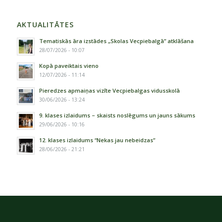
AKTUALITĀTES
Tematiskās āra izstādes „Skolas Vecpiebalgā” atklāšana
28/07/2026 - 10:07
Kopā paveiktais vieno
12/07/2026 - 11:14
Pieredzes apmaiņas vizīte Vecpiebalgas vidusskolā
30/06/2026 - 13:24
9. klases izlaidums – skaists noslēgums un jauns sākums
29/06/2026 - 10:16
12. klases izlaidums “Nekas jau nebeidzas”
28/06/2026 - 21:21