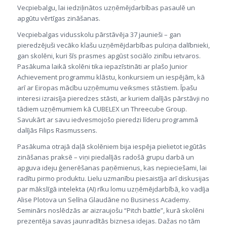
Vecpiebalgu, lai iedziļinātos uzņēmējdarbības pasaulē un
apgūtu vērtīgas zināšanas.
Vecpiebalgas vidusskolu pārstāvēja 37 jaunieši – gan
pieredzējuši vecāko klašu uzņēmējdarbības pulciņa dalībnieki,
gan skolēni, kuri šīs prasmes apgūst sociālo zinību ietvaros.
Pasākuma laikā skolēni tika iepazīstināti ar plašo Junior
Achievement programmu klāstu, konkursiem un iespējām, kā
arī ar Eiropas mācību uzņēmumu veiksmes stāstiem. Īpašu
interesi izraisīja pieredzes stāsti, ar kuriem dalījās pārstāvji no
tādiem uzņēmumiem kā CUBELEX un Threecube Group.
Savukārt ar savu iedvesmojošo pieredzi līderu programmā
dalījās Filips Rasmussens.
Pasākuma otrajā daļā skolēniem bija iespēja pielietot iegūtās
zināšanas praksē – viņi piedalījās radošā grupu darbā un
apguva ideju ģenerēšanas paņēmienus, kas nepieciešami, lai
radītu pirmo produktu. Lielu uzmanību piesaistīja arī diskusijas
par mākslīgā intelekta (AI) rīku lomu uzņēmējdarbībā, ko vadīja
Alise Plotova un Selīna Glaudāne no Business Academy.
Seminārs noslēdzās ar aizraujošu “Pitch battle”, kurā skolēni
prezentēja savas jaunradītās biznesa idejas. Dažas no tām