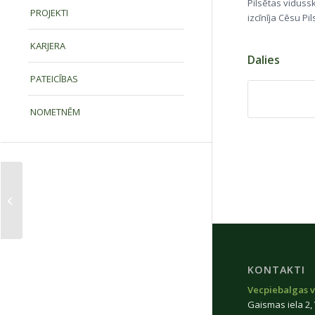
Pilsētas vidus
PROJEKTI
izcīnīja Cēsu P
KARJERA
Dalies
PATEICĪBAS
NOMETNĒM
Valsts aizsardzības mācības
pilotprojekts
KONTAKTI
Vecpiebalgas v
Gaismas iela 2,