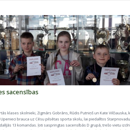
s sacensības
eturtās klases skolnieki, Zigmārs Gobrāns, Rūdis Putniņš un Kate Vilčiauska,
u Upenieci brauca uz Cēsu pilsētas sporta skolu, lai piedalītos Starpnovad
dalījās 13 komandas. ļoti saspringtas sacensībās D grupā, trešo vietu izcīn