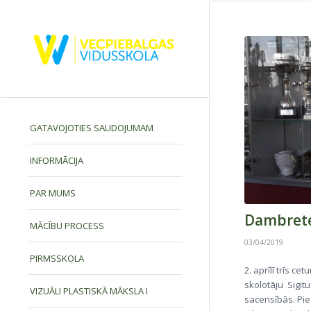
GATAVOJOTIES SALIDOJUMAM
INFORMĀCIJA
PAR MUMS
Dambrete
MĀCĪBU PROCESS
03/04/2019
PIRMSSKOLA
2. aprīlī trīs c
skolotāju Sigit
VIZUĀLI PLASTISKĀ MĀKSLA I
sacensībās. Pie