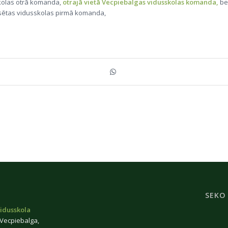
skolas otrā komanda,
otrajā vietā Vecpiebalgas vidusskolas komanda,
be
ilsētas vidusskolas pirmā komanda,
SEKO
idusskola
 Vecpiebalga,