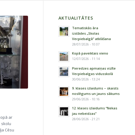
AKTUALITĀTES
Tematiskās āra
izstādes „Skolas
Vecpiebalgā” atklāšana
28/07/2026 - 10:07
Kopā paveiktais vieno
12/07/2026 - 11:14
Pieredzes apmaiņas vizīte
Vecpiebalgas vidusskolā
30/06/2026 - 13:24
9. klases izlaidums – skaists
noslēgums un jauns sākums
29/06/2026 - 10:16
12. klases izlaidums “Nekas
jau nebeidzas”
 kopā ar
28/06/2026 - 21:21
u skolu
īja Cēsu