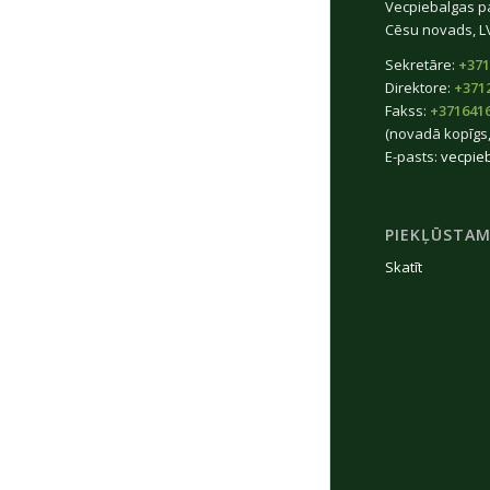
Vecpiebalgas p
Cēsu novads, L
Sekretāre:
+371
Direktore:
+371
Fakss:
+371641
(novadā kopīgs,
E-pasts:
vecpie
PIEKĻŪSTAM
Skatīt