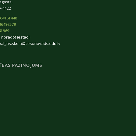
agasts,
V-4122
64161448
26497579
61969
 norādot iestādi)
balgas.skola@cesunovads.edu.lv
ĪBAS PAZIŅOJUMS