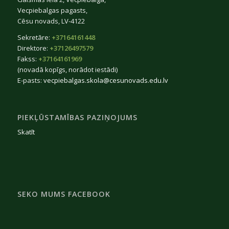
Vecpiebalgas pagasts,
Cēsu novads, LV-4122
Sekretāre:
+37164161448
Direktore:
+37126497579
Fakss:
+37164161969
(novadā kopīgs, norādot iestādi)
E-pasts:
vecpiebalgas.skola@cesunovads.edu.lv
PIEKĻŪSTAMĪBAS PAZIŅOJUMS
Skatīt
SEKO MUMS FACEBOOK