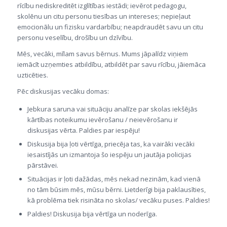
rīcību nediskreditēt izglītības iestādi; ievērot pedagogu,
skolēnu un citu personu tiesības un intereses; nepieļaut
emocionālu un fizisku vardarbību; neapdraudēt savu un citu
personu veselību, drošību un dzīvību.
Mēs, vecāki, mīlam savus bērnus. Mums jāpalīdz viņiem
iemācīt uzņemties atbildību, atbildēt par savu rīcību, jāiemāca
uzticēties.
Pēc diskusijas vecāku domas:
Jebkura saruna vai situāciju analīze par skolas iekšējās
kārtības noteikumu ievērošanu / neievērošanu ir
diskusijas vērta. Paldies par iespēju!
Diskusija bija ļoti vērtīga, priecēja tas, ka vairāki vecāki
iesaistījās un izmantoja šo iespēju un jautāja policijas
pārstāvei.
Situācijas ir ļoti dažādas, mēs nekad nezinām, kad vienā
no tām būsim mēs, mūsu bērni. Lietderīgi bija paklausīties,
kā problēma tiek risināta no skolas/ vecāku puses. Paldies!
Paldies! Diskusija bija vērtīga un noderīga.