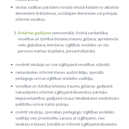
skolas vadības pārstāvis nosūta vēstuli kādam no atbalsta
dienestiem (bāriņtiesai, sociālajam dienestam vai policijai),
informē vecākus.
Ārkārtas gadījumi
(emocionālā, fiziskā vardarbība;
veselībai un dzīvībai bīstamu traumu gūšana; apreibinošo
vielu glabāšana, lietošana; izglītības iestādes un citu
personu mantas bojāšana, piesavināšanās) :
novērtē situāciju un /vai izglītojamā veselības stāvokli;
nekavējoties informē klases audzinātāju, speciālo
pedagogu un/vai izglītības iestādes vadītāju;
veselībai un dzīvībai bīstamu traumu gūšanas gadījumā
nekavējoties informē izglītojamā likumiskos pārstāvi.
Nepieciešamības gadījumā izsauc Neatliekamo medicīnisko
palīdzību un/vai Valsts policiju;
izvērtē situāciju, speciālais pedagogs/ izglītības iestādes
vadītājs veic protokolētu sarunu ar izglītojamo, veic
ierakstu e-klases žurnālā un informē izglītojamā likumisko