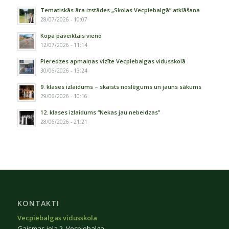
Tematiskās āra izstādes „Skolas Vecpiebalgā” atklāšana
28/07/2026 - 10:07
Kopā paveiktais vieno
12/07/2026 - 11:14
Pieredzes apmaiņas vizīte Vecpiebalgas vidusskolā
30/06/2026 - 13:24
9. klases izlaidums – skaists noslēgums un jauns sākums
29/06/2026 - 10:16
12. klases izlaidums “Nekas jau nebeidzas”
28/06/2026 - 21:21
KONTAKTI
Vecpiebalgas vidusskola
Gaismas iela 2, Vecpiebalga,