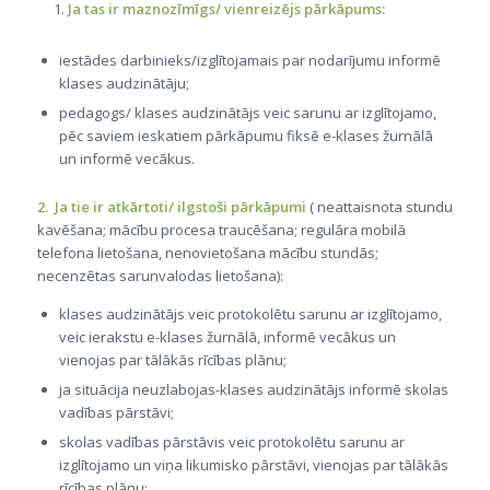
Ja tas ir maznozīmīgs/ vienreizējs pārkāpums:
iestādes darbinieks/izglītojamais par nodarījumu informē
klases audzinātāju;
pedagogs/ klases audzinātājs veic sarunu ar izglītojamo,
pēc saviem ieskatiem pārkāpumu fiksē e-klases žurnālā
un informē vecākus.
2. Ja tie ir atkārtoti/ ilgstoši pārkāpumi
( neattaisnota stundu
kavēšana; mācību procesa traucēšana; regulāra mobilā
telefona lietošana, nenovietošana mācību stundās;
necenzētas sarunvalodas lietošana):
klases audzinātājs veic protokolētu sarunu ar izglītojamo,
veic ierakstu e-klases žurnālā, informē vecākus un
vienojas par tālākās rīcības plānu;
ja situācija neuzlabojas-klases audzinātājs informē skolas
vadības pārstāvi;
skolas vadības pārstāvis veic protokolētu sarunu ar
izglītojamo un viņa likumisko pārstāvi, vienojas par tālākās
rīcības plānu;