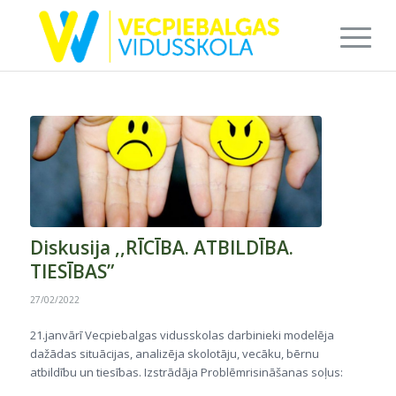
Diskusija ,,RĪCĪBA. ATBILDĪBA.
TIESĪBAS”
27/02/2022
21.janvārī Vecpiebalgas vidusskolas darbinieki modelēja
dažādas situācijas, analizēja skolotāju, vecāku, bērnu
atbildību un tiesības. Izstrādāja Problēmrisināšanas soļus: