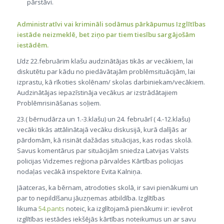
pārstāvi.
Administratīvi vai krimināli sodāmus pārkāpumus Izglītības
iestāde neizmeklē, bet ziņo par tiem tiesību sargājošām
iestādēm.
Līdz 22.februārim klašu audzinātājas tikās ar vecākiem, lai
diskutētu par kādu no piedāvātajām problēmsituācijām, lai
izprastu, kā rīkoties skolēnam/ skolas darbiniekam/vecākiem.
Audzinātājas iepazīstināja vecākus ar izstrādātajiem
Problēmrisināšanas soļiem.
23.( bērnudārza un 1.-3.klašu) un 24. februārī ( 4.-12.klašu)
vecāki tikās attālinātajā vecāku diskusijā, kurā dalījās ar
pārdomām, kā risināt dažādas situācijas, kas rodas skolā.
Savus komentārus par situācijām sniedza Latvijas Valsts
policijas Vidzemes reģiona pārvaldes Kārtības policijas
nodaļas vecākā inspektore Evita Kalniņa.
Jāatceras, ka bērnam, atrodoties skolā, ir savi pienākumi un
par to nepildīšanu jāuzņemas atbildība. Izglītības
likuma
54.pants
noteic, ka izglītojamā pienākumi ir: ievērot
izglītības iestādes iekšējās kārtības noteikumus un ar savu