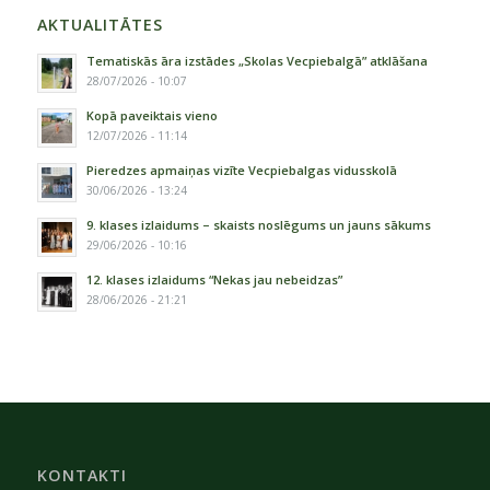
AKTUALITĀTES
Tematiskās āra izstādes „Skolas Vecpiebalgā” atklāšana
28/07/2026 - 10:07
Kopā paveiktais vieno
12/07/2026 - 11:14
Pieredzes apmaiņas vizīte Vecpiebalgas vidusskolā
30/06/2026 - 13:24
9. klases izlaidums – skaists noslēgums un jauns sākums
29/06/2026 - 10:16
12. klases izlaidums “Nekas jau nebeidzas”
28/06/2026 - 21:21
KONTAKTI