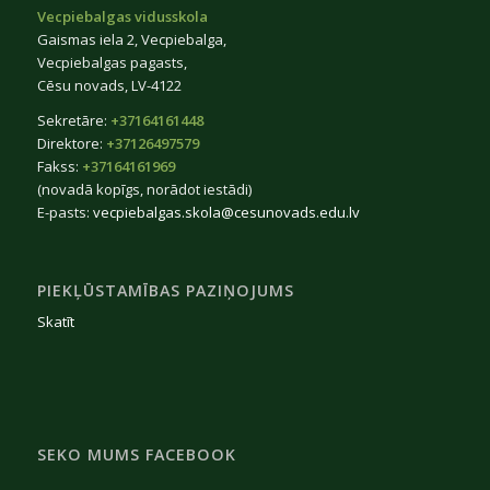
Vecpiebalgas vidusskola
Gaismas iela 2, Vecpiebalga,
Vecpiebalgas pagasts,
Cēsu novads, LV-4122
Sekretāre:
+37164161448
Direktore:
+37126497579
Fakss:
+37164161969
(novadā kopīgs, norādot iestādi)
E-pasts:
vecpiebalgas.skola@cesunovads.edu.lv
PIEKĻŪSTAMĪBAS PAZIŅOJUMS
Skatīt
SEKO MUMS FACEBOOK