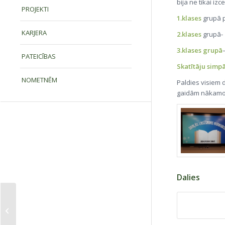
bija ne tikai iz
PROJEKTI
1.klases
grupā p
KARJERA
2.klases
grupā-
3.klases grupā
PATEICĪBAS
Skatītāju simpā
NOMETNĒM
Paldies visiem 
gaidām nākamo k
Dalies
Konkurss
“Ziemassvētku
eņģelītis”