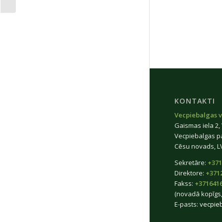
KONTAKTI
Vecpiebalgas v
Gaismas iela 2,
Vecpiebalgas p
Cēsu novads, L
Sekretāre:
+371
Direktore:
+371
Fakss:
+371641
(novadā kopīgs,
E-pasts:
vecpie