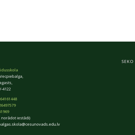
SEKO
idusskola
 Vecpiebalga,
agasts,
V-4122
64161448
26497579
61969
 norādot iestādi)
balgas.skola@cesunovads.edu.lv