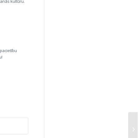
šanās kultūru.
pacietību
u!