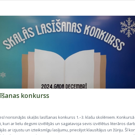
sīšanas konkurss
 norisinājās skaļās lasīšanas konkurss 1.–3. klašu skolēniem. Konkursā 
, kuri ar lielu degsmi izvēlējās un sagatavoja sevis izvēlētus literāros dar
jās ar izjustu un izteiksmīgu lasījumu, priecējot klausītājus un žūriju. Šī k