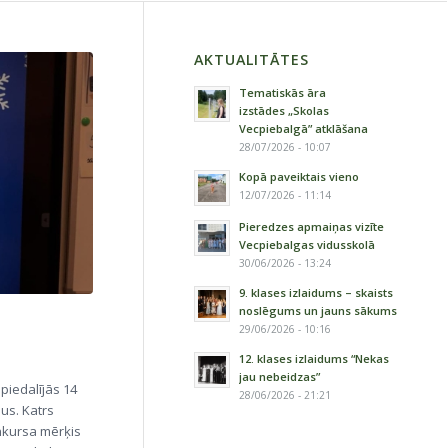
AKTUALITĀTES
Tematiskās āra
izstādes „Skolas
Vecpiebalgā” atklāšana
28/07/2026 - 10:07
Kopā paveiktais vieno
12/07/2026 - 11:14
Pieredzes apmaiņas vizīte
Vecpiebalgas vidusskolā
30/06/2026 - 13:24
9. klases izlaidums – skaists
noslēgums un jauns sākums
29/06/2026 - 10:16
12. klases izlaidums “Nekas
jau nebeidzas”
piedalījās 14
28/06/2026 - 21:21
bus. Katrs
onkursa mērķis