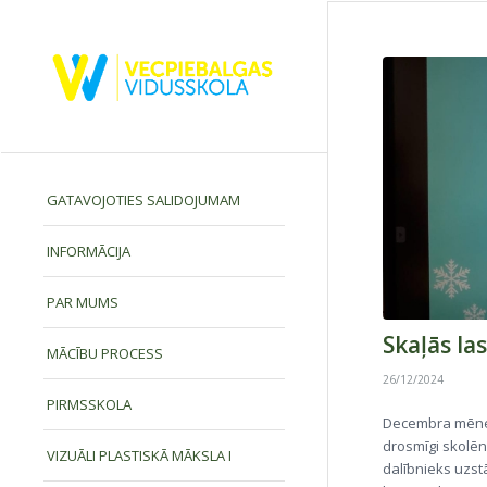
GATAVOJOTIES SALIDOJUMAM
INFORMĀCIJA
PAR MUMS
Skaļās la
MĀCĪBU PROCESS
26/12/2024
PIRMSSKOLA
Decembra mēnesī
drosmīgi skolēni
VIZUĀLI PLASTISKĀ MĀKSLA I
dalībnieks uzstā