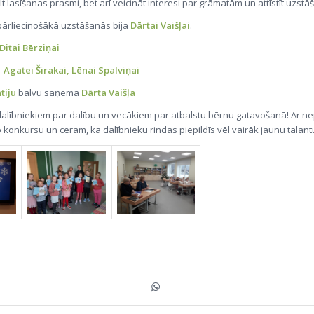
celt lasīšanas prasmi, bet arī veicināt interesi par grāmatām un attīstīt uzstā
ārliecinošākā uzstāšanās bija
Dārtai Vaišļai
.
Ditai Bērziņai
–
Agatei Širakai, Lēnai Spalviņai
tiju
balvu saņēma
Dārta Vaišļa
dalībniekiem par dalību un vecākiem par atbalstu bērnu gatavošanā! Ar ne
onkursu un ceram, ka dalībnieku rindas piepildīs vēl vairāk jaunu talant