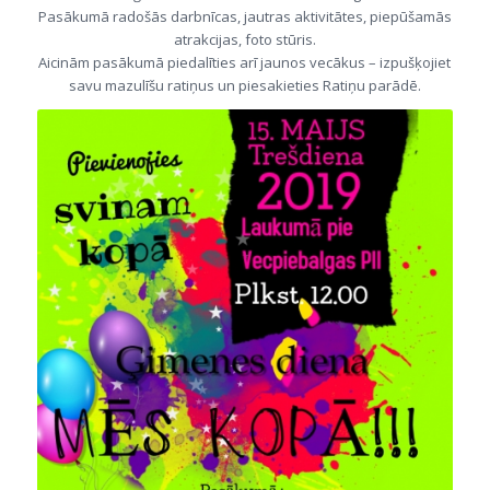
Pasākumā radošās darbnīcas, jautras aktivitātes, piepūšamās
atrakcijas, foto stūris.
Aicinām pasākumā piedalīties arī jaunos vecākus – izpušķojiet
savu mazulīšu ratiņus un piesakieties Ratiņu parādē.