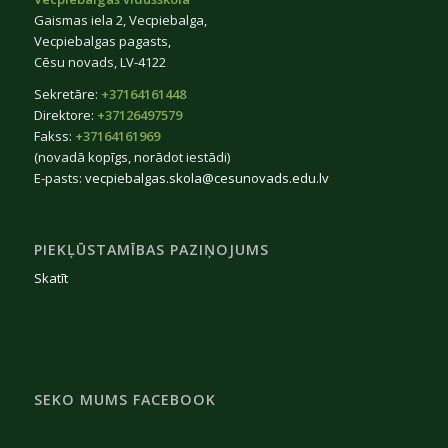
Gaismas iela 2, Vecpiebalga,
Vecpiebalgas pagasts,
Cēsu novads, LV-4122
Sekretāre:
+37164161448
Direktore:
+37126497579
Fakss:
+37164161969
(novadā kopīgs, norādot iestādi)
E-pasts:
vecpiebalgas.skola@cesunovads.edu.lv
PIEKĻŪSTAMĪBAS PAZIŅOJUMS
Skatīt
SEKO MUMS FACEBOOK