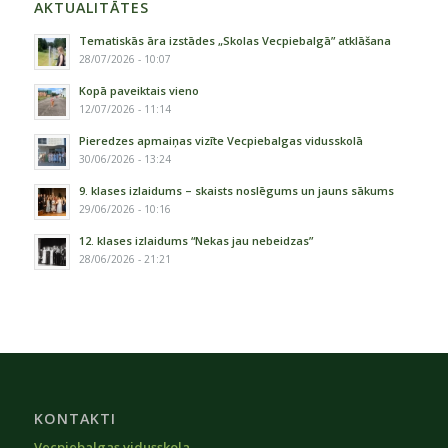
AKTUALITĀTES
Tematiskās āra izstādes „Skolas Vecpiebalgā” atklāšana
28/07/2026 - 10:07
Kopā paveiktais vieno
12/07/2026 - 11:14
Pieredzes apmaiņas vizīte Vecpiebalgas vidusskolā
30/06/2026 - 13:24
9. klases izlaidums – skaists noslēgums un jauns sākums
29/06/2026 - 10:16
12. klases izlaidums “Nekas jau nebeidzas”
28/06/2026 - 21:21
KONTAKTI
Vecpiebalgas vidusskola