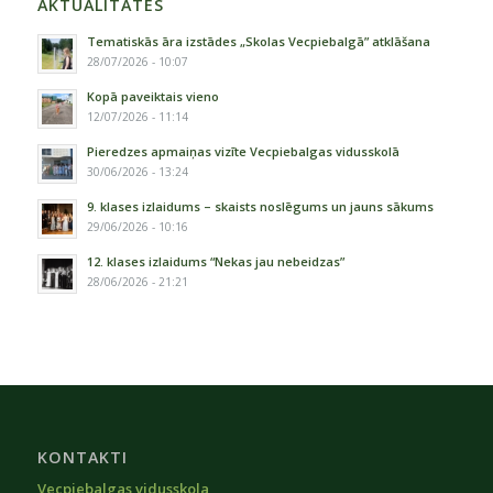
AKTUALITĀTES
Tematiskās āra izstādes „Skolas Vecpiebalgā” atklāšana
28/07/2026 - 10:07
Kopā paveiktais vieno
12/07/2026 - 11:14
Pieredzes apmaiņas vizīte Vecpiebalgas vidusskolā
30/06/2026 - 13:24
9. klases izlaidums – skaists noslēgums un jauns sākums
29/06/2026 - 10:16
12. klases izlaidums “Nekas jau nebeidzas”
28/06/2026 - 21:21
KONTAKTI
Vecpiebalgas vidusskola