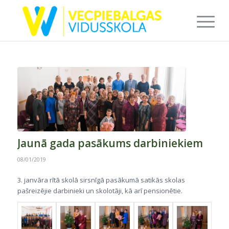
Jaunā gada pasākums darbiniekiem
08/01/2019
3. janvāra rītā skolā sirsnīgā pasākumā satikās skolas
pašreizējie darbinieki un skolotāji, kā arī pensionētie.