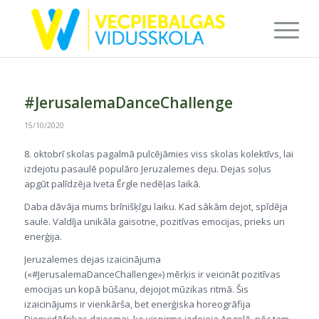
#JerusalemaDanceChallenge
15/10/2020
8. oktobrī skolas pagalmā pulcējāmies viss skolas kolektīvs, lai
izdejotu pasaulē populāro Jeruzalemes deju. Dejas soļus
apgūt palīdzēja Iveta Ērgle nedēļas laikā.
Daba dāvāja mums brīnišķīgu laiku. Kad sākām dejot, spīdēja
saule. Valdīja unikāla gaisotne, pozitīvas emocijas, prieks un
enerģija.
Jeruzalemes dejas izaicinājuma
(«#JerusalemaDanceChallenge») mērķis ir veicināt pozitīvas
emocijas un kopā būšanu, dejojot mūzikas ritmā. Šis
izaicinājums ir vienkārša, bet enerģiska horeogrāfija