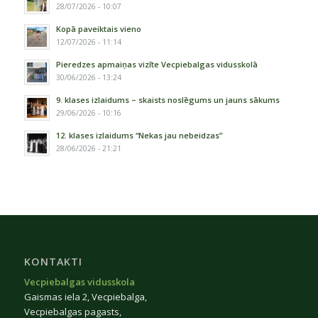
28/07/2026 - 10:07
Kopā paveiktais vieno
12/07/2026 - 11:14
Pieredzes apmaiņas vizīte Vecpiebalgas vidusskolā
30/06/2026 - 13:24
9. klases izlaidums – skaists noslēgums un jauns sākums
29/06/2026 - 10:16
12. klases izlaidums “Nekas jau nebeidzas”
28/06/2026 - 21:21
KONTAKTI
Vecpiebalgas vidusskola
Gaismas iela 2, Vecpiebalga,
Vecpiebalgas pagasts,