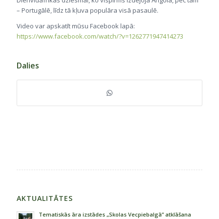
Dienvidāfrikas dziesmai, ko vispirms izdejoja Angolā, pēc tam
– Portugālē, līdz tā kļuva populāra visā pasaulē.
Video var apskatīt mūsu Facebook lapā:
https://www.facebook.com/watch/?v=1262771947414273
Dalies
AKTUALITĀTES
Tematiskās āra izstādes „Skolas Vecpiebalgā” atklāšana