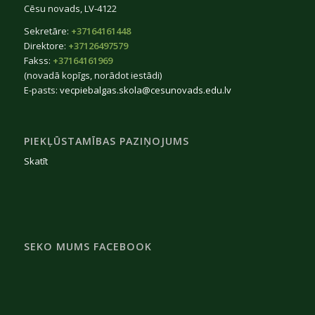
Cēsu novads, LV-4122
Sekretāre:
+37164161448
Direktore:
+37126497579
Fakss:
+37164161969
(novadā kopīgs, norādot iestādi)
E-pasts:
vecpiebalgas.skola@cesunovads.edu.lv
PIEKĻŪSTAMĪBAS PAZIŅOJUMS
Skatīt
SEKO MUMS FACEBOOK