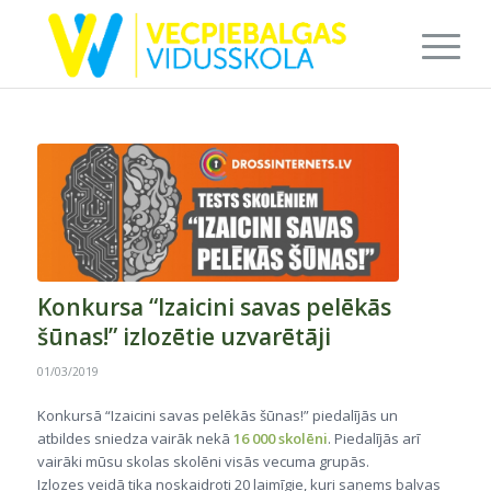
Konkursa “Izaicini savas pelēkās
šūnas!” izlozētie uzvarētāji
01/03/2019
Konkursā “Izaicini savas pelēkās šūnas!” piedalījās un
atbildes sniedza vairāk nekā
16 000 skolēni
. Piedalījās arī
vairāki mūsu skolas skolēni visās vecuma grupās.
Izlozes veidā tika noskaidroti 20 laimīgie, kuri saņems balvas