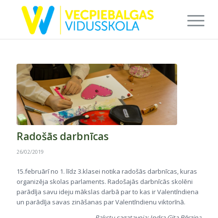
Radošās darbnīcas
26/02/2019
15.februārī no 1. līdz 3.klasei notika radošās darbnīcas, kuras
organizēja skolas parlaments. Radošajās darbnīcās skolēni
parādīja savu ideju mākslas darbā par to kas ir Valentīndiena
un parādīja savas zināšanas par Valentīndienu viktorīnā.
Rakstu sagatavoja: Indra Gita Bērziņa