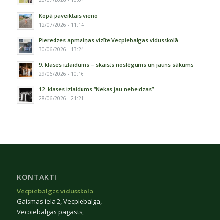
28/07/2026 - 10:07
Kopā paveiktais vieno
12/07/2026 - 11:14
Pieredzes apmaiņas vizīte Vecpiebalgas vidusskolā
30/06/2026 - 13:24
9. klases izlaidums – skaists noslēgums un jauns sākums
29/06/2026 - 10:16
12. klases izlaidums “Nekas jau nebeidzas”
28/06/2026 - 21:21
KONTAKTI
Vecpiebalgas vidusskola
Gaismas iela 2, Vecpiebalga,
Vecpiebalgas pagasts,