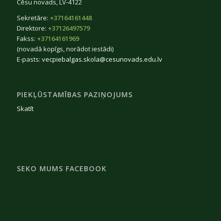
Cēsu novads, LV-4122
Sekretāre:
+37164161448
Direktore:
+37126497579
Fakss:
+37164161969
(novadā kopīgs, norādot iestādi)
E-pasts:
vecpiebalgas.skola@cesunovads.edu.lv
PIEKĻŪSTAMĪBAS PAZIŅOJUMS
Skatīt
SEKO MUMS FACEBOOK