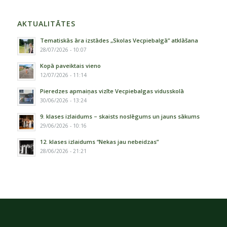
AKTUALITĀTES
Tematiskās āra izstādes „Skolas Vecpiebalgā” atklāšana
28/07/2026 - 10:07
Kopā paveiktais vieno
12/07/2026 - 11:14
Pieredzes apmaiņas vizīte Vecpiebalgas vidusskolā
30/06/2026 - 13:24
9. klases izlaidums – skaists noslēgums un jauns sākums
29/06/2026 - 10:16
12. klases izlaidums “Nekas jau nebeidzas”
28/06/2026 - 21:21