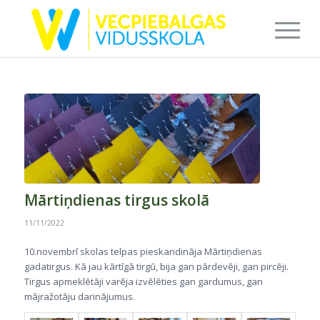
Mārtiņdienas tirgus skolā
11/11/2022
10.novembrī skolas telpas pieskandināja Mārtiņdienas
gadatirgus. Kā jau kārtīgā tirgū, bija gan pārdevēji, gan pircēji.
Tirgus apmeklētāji varēja izvēlēties gan gardumus, gan
mājražotāju darinājumus.