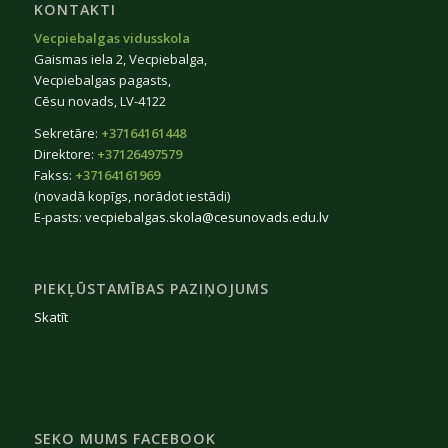
KONTAKTI
Vecpiebalgas vidusskola
Gaismas iela 2, Vecpiebalga,
Vecpiebalgas pagasts,
Cēsu novads, LV-4122
Sekretāre:
+37164161448
Direktore:
+37126497579
Fakss:
+37164161969
(novadā kopīgs, norādot iestādi)
E-pasts:
vecpiebalgas.skola@cesunovads.edu.lv
PIEKĻŪSTAMĪBAS PAZIŅOJUMS
Skatīt
SEKO MUMS FACEBOOK