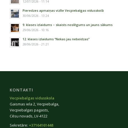
12/07/2026 - 11:14
Pieredzes apmaiņas vizīte Vecpiebalgas vidusskolā
30/06/2026 - 13:24
9. klases izlaidums – skaists noslēgums un jauns sākums
29/06/2026 - 10:16
12. klases izlaidums “Nekas jau nebeidzas”
28/06/2026 - 21:21
KONTAKTI
Vecpiebalgas vidusskola
Gaismas iela 2, Vecpiebalga,
Vecpiebalgas pagasts,
Cēsu novads, LV-4122
Sekretāre:
+37164161448