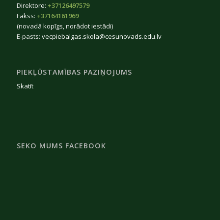
Direktore:
+37126497579
Fakss:
+37164161969
(novadā kopīgs, norādot iestādi)
E-pasts:
vecpiebalgas.skola@cesunovads.edu.lv
PIEKĻŪSTAMĪBAS PAZIŅOJUMS
Skatīt
SEKO MUMS FACEBOOK