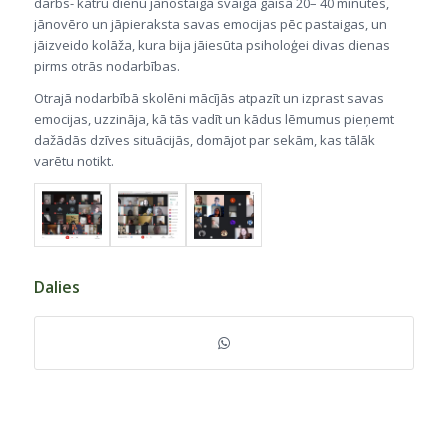
darbs- katru dienu jānostaigā svaigā gaisā 20– 40 minūtes,
jānovēro un jāpieraksta savas emocijas pēc pastaigas, un
jāizveido kolāža, kura bija jāiesūta psiholoģei divas dienas
pirms otrās nodarbības.
Otrajā nodarbībā skolēni mācījās atpazīt un izprast savas
emocijas, uzzināja, kā tās vadīt un kādus lēmumus pieņemt
dažādās dzīves situācijās, domājot par sekām, kas tālāk
varētu notikt.
Dalies