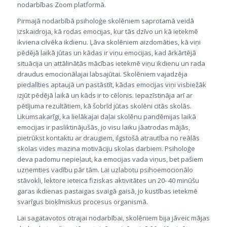
nodarbības Zoom platformā.
Pirmajā nodarbībā psiholoģe skolēniem saprotamā veidā
izskaidroja, kā rodas emocijas, kur tās dzīvo un kā ietekmē
ikviena cilvēka ikdienu. Ļāva skolēniem aizdomāties, kā viņi
pēdējā laikā jūtas un kādas ir viņu emocijas, kad ārkārtējā
situācija un attālinātās mācības ietekmē viņu ikdienu un rada
draudus emocionālajai labsajūtai. Skolēniem vajadzēja
piedalīties aptaujā un pastāstīt, kādas emocijas viņi visbiežāk
izjūt pēdējā laikā un kāds ir to cēlonis. Iepazīstināja arī ar
pētījuma rezultātiem, kā šobrīd jūtas skolēni citās skolās.
Likumsakarīgi, ka lielākajai daļai skolēnu pandēmijas laikā
emocijas ir pasliktinājušās, jo visu laiku jāatrodas mājās,
pietrūkst kontaktu ar draugiem, ilgstošā atrautība no reālās
skolas vides mazina motivāciju skolas darbiem. Psiholoģe
deva padomu nepieļaut, ka emocijas vada viņus, bet pašiem
uzņemties vadību pār tām. Lai uzlabotu psihoemocionālo
stāvokli, lektore ieteica fiziskas aktivitātes un 20- 40 minūšu
garas ikdienas pastaigas svaigā gaisā, jo kustības ietekmē
svarīgus bioķīmiskus procesus organismā.
Lai sagatavotos otrajai nodarbībai, skolēniem bija jāveic mājas