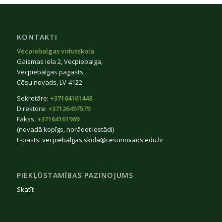
KONTAKTI
Vecpiebalgas vidusskola
Gaismas iela 2, Vecpiebalga,
Vecpiebalgas pagasts,
Cēsu novads, LV-4122
Sekretāre:
+37164161448
Direktore:
+37126497579
Fakss:
+37164161969
(novadā kopīgs, norādot iestādi)
E-pasts:
vecpiebalgas.skola@cesunovads.edu.lv
PIEKĻŪSTAMĪBAS PAZIŅOJUMS
Skatīt