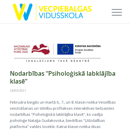
Nodarbības “Psiholoģiskā labklājība
klasē”
24/03/2021
Februāra beigās un martā 6., 7., un 8. klasei notika Veselības
veicināšanas un slimību profilakses interaktīvas tiešsaistes
nodarbības “Psiholoģiskā labklājība klasē”, ko vadīja
psiholoģe Nataļja Gudakovska, biedrības “Līdzdalības
platforma” valdes locekle. Katrai klasei notika divas