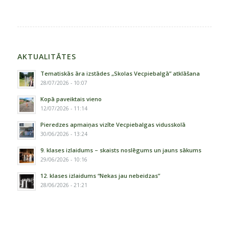
AKTUALITĀTES
Tematiskās āra izstādes „Skolas Vecpiebalgā” atklāšana
28/07/2026 - 10:07
Kopā paveiktais vieno
12/07/2026 - 11:14
Pieredzes apmaiņas vizīte Vecpiebalgas vidusskolā
30/06/2026 - 13:24
9. klases izlaidums – skaists noslēgums un jauns sākums
29/06/2026 - 10:16
12. klases izlaidums “Nekas jau nebeidzas”
28/06/2026 - 21:21