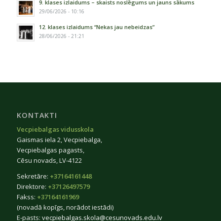
9. klases izlaidums – skaists noslēgums un jauns sākums
29/06/2026 - 10:16
12. klases izlaidums “Nekas jau nebeidzas”
28/06/2026 - 21:21
KONTAKTI
Vecpiebalgas vidusskola
Gaismas iela 2, Vecpiebalga,
Vecpiebalgas pagasts,
Cēsu novads, LV-4122
Sekretāre:
+37164161448
Direktore:
+37126497579
Fakss:
+37164161969
(novadā kopīgs, norādot iestādi)
E-pasts:
vecpiebalgas.skola@cesunovads.edu.lv