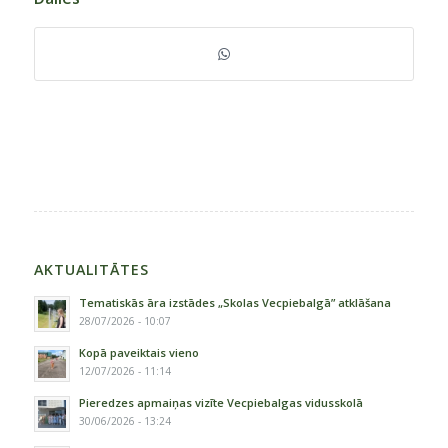
AKTUALITĀTES
Tematiskās āra izstādes „Skolas Vecpiebalgā” atklāšana
28/07/2026 - 10:07
Kopā paveiktais vieno
12/07/2026 - 11:14
Pieredzes apmaiņas vizīte Vecpiebalgas vidusskolā
30/06/2026 - 13:24