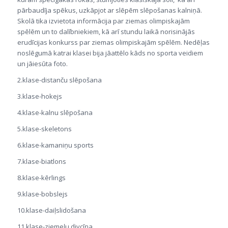
pārbaudīja spēkus, uzkāpjot ar slēpēm slēpošanas kalniņā.
Skolā tika izvietota informācija par ziemas olimpiskajām
spēlēm un to dalībniekiem, kā arī stundu laikā norisinājās
erudīcijas konkurss par ziemas olimpiskajām spēlēm. Nedēļas
noslēgumā katrai klasei bija jāattēlo kāds no sporta veidiem
un jāiesūta foto.
2.klase-distanču slēpošana
3.klase-hokejs
4.klase-kalnu slēpošana
5.klase-skeletons
6.klase-kamaniņu sports
7.klase-biatlons
8.klase-kērlings
9.klase-bobslejs
10.klase-daiļslidošana
11.klase-ziemeļu divcīņa