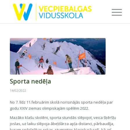
Sporta nedēļa
14/02/2022
No 7. līdz 11.februārim skolā norisinājās sporta nedēļa par
godu XXIV ziemas olimpiskajām spēlēm 2022.
Mazāko klašu skolēni, sporta stundās slēpojot, veica šķēršļu
joslas, uz laiku slēpoja ābeļdārza apļa distanci, pārbaudīja,
kuram spēcīgākas rokas, stumjoties klasiskajā solī, kā arī