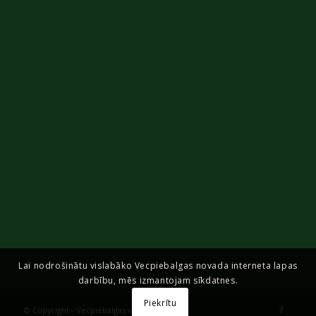
Lai nodrošinātu vislabāko Vecpiebalgas novada interneta lapas
darbību, mēs izmantojam sīkdatnes.
Piekrītu
© Copyright - Vecpiebalgas vidusskola