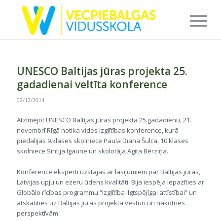
UNESCO Baltijas jūras projekta 25.
gadadienai veltīta konference
02/12/2014
Atzīmējot UNESCO Baltijas jūras projekta 25.gadadienu, 21.
novembrī Rīgā notika vides izglītības konference, kurā
piedalījās 9.klases skolniece Paula Diana Šulca, 10.klases
skolniece Sintija Igaune un skolotāja Agita Bērziņa.
Konferencē eksperti uzstājās ar lasījumiem par Baltijas jūras,
Latvijas upju un ezeru ūdens kvalitāti. Bija iespēja iepazīties ar
Globālo rīcības programmu “Izglītība ilgtspējīgai attīstībai” un
atskatīties uz Baltijas jūras projekta vēsturi un nākotnes
perspektīvām.