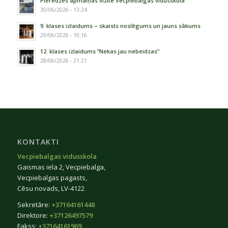
Pieredzes apmaiņas vizīte Vecpiebalgas vidusskolā
30/06/2026 - 13:24
9. klases izlaidums – skaists noslēgums un jauns sākums
29/06/2026 - 10:16
12. klases izlaidums “Nekas jau nebeidzas”
28/06/2026 - 21:21
KONTAKTI
Vecpiebalgas vidusskola
Gaismas iela 2, Vecpiebalga,
Vecpiebalgas pagasts,
Cēsu novads, LV-4122
Sekretāre:
+37164161448
Direktore:
+37126497579
Fakss:
+37164161969