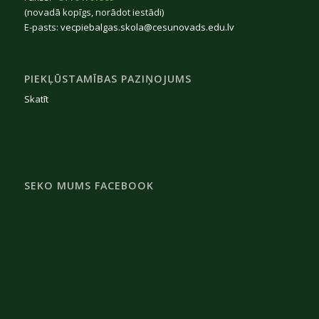
(novadā kopīgs, norādot iestādi)
E-pasts:
vecpiebalgas.skola@cesunovads.edu.lv
PIEKĻŪSTAMĪBAS PAZIŅOJUMS
Skatīt
SEKO MUMS FACEBOOK