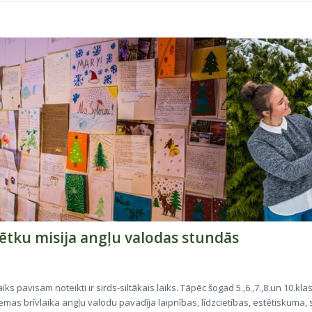
ētku misija angļu valodas stundās
ks pavisam noteikti ir sirds-siltākais laiks. Tāpēc šogad 5.,6.,7.,8.un 10.kla
emas brīvlaika angļu valodu pavadīja laipnības, līdzcietības, estētiskuma, 