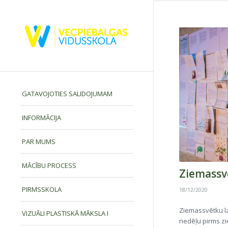
GATAVOJOTIES SALIDOJUMAM
INFORMĀCIJA
PAR MUMS
MĀCĪBU PROCESS
Ziemassv
PIRMSSKOLA
18/12/2020
Ziemassvētku lai
VIZUĀLI PLASTISKĀ MĀKSLA I
nedēļu pirms zi