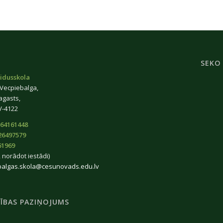
SEKO
idusskola
 Vecpiebalga,
agasts,
V-4122
64161448
26497579
61969
 norādot iestādi)
balgas.skola@cesunovads.edu.lv
ĪBAS PAZIŅOJUMS