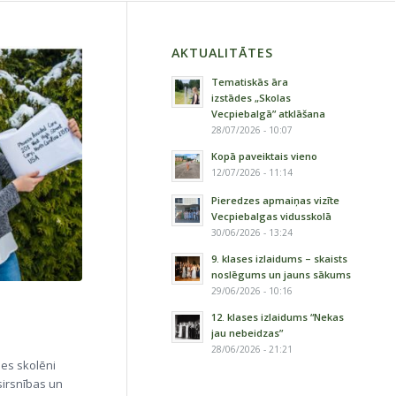
AKTUALITĀTES
Tematiskās āra
izstādes „Skolas
Vecpiebalgā” atklāšana
28/07/2026 - 10:07
Kopā paveiktais vieno
12/07/2026 - 11:14
Pieredzes apmaiņas vizīte
Vecpiebalgas vidusskolā
30/06/2026 - 13:24
9. klases izlaidums – skaists
noslēgums un jauns sākums
29/06/2026 - 10:16
12. klases izlaidums “Nekas
jau nebeidzas”
28/06/2026 - 21:21
ses skolēni
sirsnības un