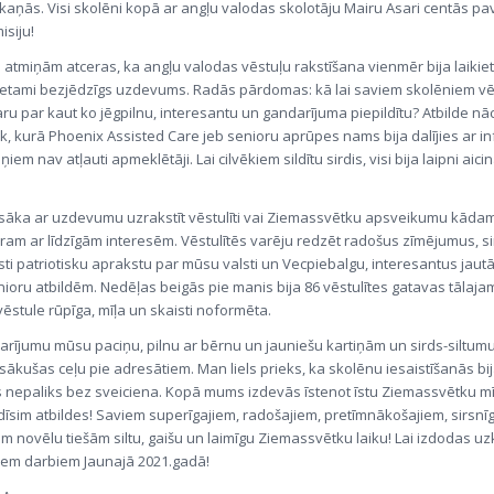
kaņās. Visi skolēni kopā ar angļu valodas skolotāju Mairu Asari centās pav
siju!
 atmiņām atceras, ka angļu valodas vēstuļu rakstīšana vienmēr bija laikieti
ķietami bezjēdzīgs uzdevums. Radās pārdomas: kā lai saviem skolēniem vē
ru par kaut ko jēgpilnu, interesantu un gandarījuma piepildītu? Atbilde nā
, kurā Phoenix Assisted Care jeb senioru aprūpes nams bija dalījies ar in
ņiem nav atļauti apmeklētāji. Lai cilvēkiem sildītu sirdis, visi bija laipni aicin
 sāka ar uzdevumu uzrakstīt vēstulīti vai Ziemassvētku apsveikumu kāda
ram ar līdzīgām interesēm. Vēstulītēs varēju redzēt radošus zīmējumus, s
sti patriotisku aprakstu par mūsu valsti un Vecpiebalgu, interesantus jau
oru atbildēm. Nedēļas beigās pie manis bija 86 vēstulītes gatavas tālaja
ēstule rūpīga, mīļa un skaisti noformēta.
arījumu mūsu paciņu, pilnu ar bērnu un jauniešu kartiņām un sirds-siltum
sākušas ceļu pie adresātiem. Man liels prieks, ka skolēnu iesaistīšanās bij
 nepaliks bez sveiciena. Kopā mums izdevās īstenot īstu Ziemassvētku mī
dīsim atbildes! Saviem superīgajiem, radošajiem, pretīmnākošajiem, sirsnī
m novēlu tiešām siltu, gaišu un laimīgu Ziemassvētku laiku! Lai izdodas uz
iem darbiem Jaunajā 2021.gadā!