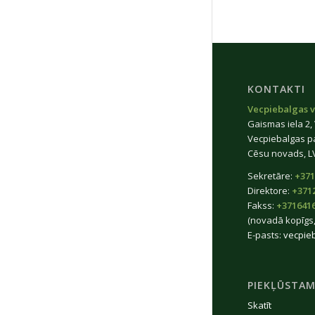
KONTAKTI
Vecpiebalgas v
Gaismas iela 2,
Vecpiebalgas p
Cēsu novads, L
Sekretāre:
+371
Direktore:
+371
Fakss:
+371641
(novadā kopīgs,
E-pasts:
vecpie
PIEKĻŪSTAM
Skatīt