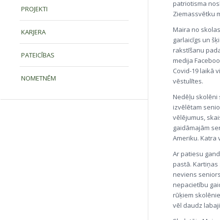
patriotisma nos
PROJEKTI
Ziemassvētku mi
Maira no skolas
KARJERA
garlaicīgs un š
rakstīšanu pada
PATEICĪBAS
medija Facebook
Covid-19 laikā vi
NOMETNĒM
vēstulītes.
Nedēļu skolēni
izvēlētam senio
vēlējumus, skai
gaidāmajām seni
Ameriku. Katra v
Ar patiesu gand
pastā. Kartiņas 
neviens seniors
nepacietību gai
rūķiem skolēnie
vēl daudz labaj