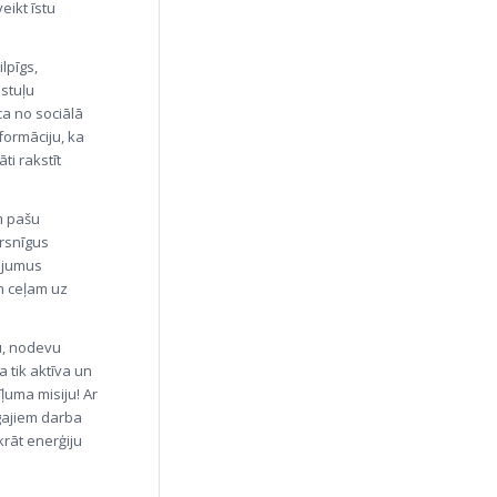
eikt īstu
lpīgs,
stuļu
ca no sociālā
formāciju, ka
āti rakstīt
m pašu
irsnīgus
tājumus
m ceļam uz
u, nodevu
a tik aktīva un
ļuma misiju! Ar
gajiem darba
krāt enerģiju