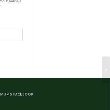
tori atgādināja
t.
Pa
 MUMS FACEBOOK