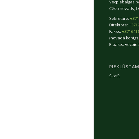
Vecpiebalgas p
Cēsu novads, L
Sekretāre:
+371
Direktore:
+371
Fakss:
+371641
(novadā kopīgs,
E-pasts:
vecpie
PIEKĻŪSTAM
Skatīt