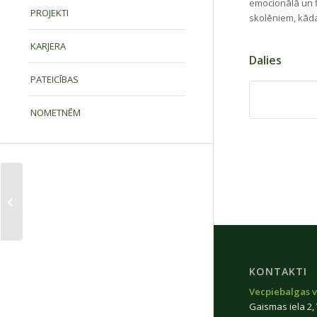
emocionālā un f
PROJEKTI
skolēniem, kāda
KARJERA
Dalies
PATEICĪBAS
NOMETNĒM
Teātra darbnīca “Kā
reaģēt uz konfliktiem
un tiranizēšanu”
KONTAKTI
Vecpiebalgas v
Gaismas iela 2,