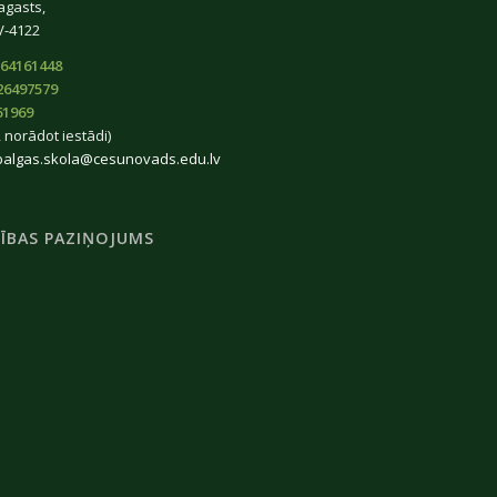
agasts,
V-4122
64161448
26497579
61969
 norādot iestādi)
balgas.skola@cesunovads.edu.lv
ĪBAS PAZIŅOJUMS