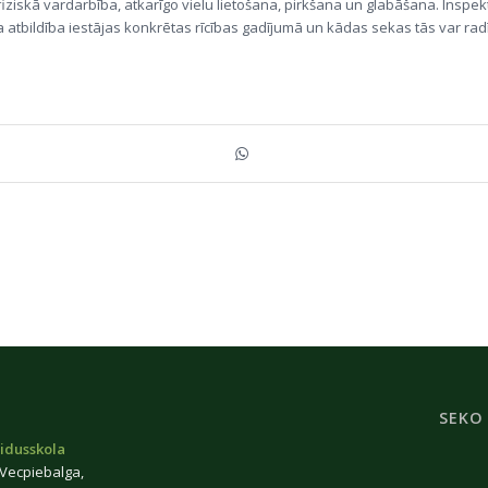
iziskā vardarbība, atkarīgo vielu lietošana, pirkšana un glabāšana. Inspek
 atbildība iestājas konkrētas rīcības gadījumā un kādas sekas tās var radī
SEKO
idusskola
 Vecpiebalga,