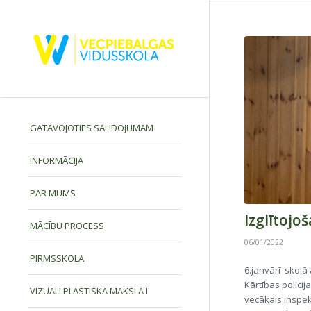
GATAVOJOTIES SALIDOJUMAM
INFORMĀCIJA
PAR MUMS
Izglītojoš
MĀCĪBU PROCESS
06/01/2022
PIRMSSKOLA
6.janvārī skolā 
Kārtības policij
VIZUĀLI PLASTISKĀ MĀKSLA I
vecākais inspek