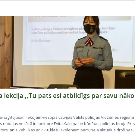
a lekcija ,,Tu pats esi atbildīgs par savu nāko
ar izglītojošām lekcijām viesojās Latvijas Valsts policijas Vidzemes reģion
as nodaļas vecākā inspektore Evita Kalniņa un Kārtības policijas biroja Pr
tors Jānis Vehi, kas ar 7.-10.klašu skolēniem pārrunāja aktuālus drošības 