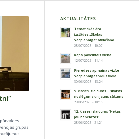
AKTUALITĀTES
Tematiskās āra
izstādes „Skolas
Vecpiebalgā” atklāšana
28/07/2026 - 10:07
Kopā paveiktais vieno
12/07/2026 - 11:14
Pieredzes apmaiņas vizīte
Vecpiebalgas vidusskolā
30/06/2026 - 13:24
9. klases izlaidums – skaists
tni”
noslēgums un jauns sākums
29/06/2026 - 10:16
12. klases izlaidums “Nekas
jau nebeidzas”
a pārvaldes
28/06/2026 - 21:21
evencijas grupas
jautājumus: