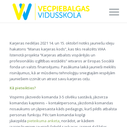
Karjeras nedēļas 2021 14. un 15. oktobrī notiks jauniešu ideju
hakatons “Manas karjeras kods”, kas tiks realizēts VIAA
īstenotā projekta “Karjeras atbalsts vispārējās un
profesionālās izglītības iestādēs” ietvaros ar Eiropas Sociālā
fonda un valsts finansējumu. Pasākuma laikā jaunieši meklēs
risinājumus, kā ar mūsdienu tehnoloģiju sniegtajām iespējām
jauniešiem izzināt un atrast savu karjeras ceļu.
Kā pieteikties?
Vispirms jāizveido komanda 3-5 cilvēku sastāvā, jāizvirza
komandas kapteinis – kontaktpersona, jāizdomā komandas
nosaukums un jāpiesaista kāds pedagogs, kurš pildīs atbalsta
personas funkciju. Pēc tam komandai kopīgi
jāaizpilda
pieteikuma anketa
, norādot, ar kādiem
izaicinājumiem jaunieši šobrīd saskaras, izzinot dažādas