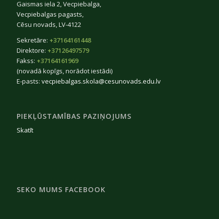
Gaismas iela 2, Vecpiebalga,
Vecpiebalgas pagasts,
Cēsu novads, LV-4122
Sekretāre:
+37164161448
Direktore:
+37126497579
Fakss:
+37164161969
(novadā kopīgs, norādot iestādi)
E-pasts:
vecpiebalgas.skola@cesunovads.edu.lv
PIEKĻŪSTAMĪBAS PAZIŅOJUMS
Skatīt
SEKO MUMS FACEBOOK