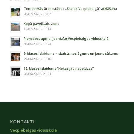
Tematiskās āra izstādes „Skolas Vecpiebalgā” atklāšana
28/07/2026 - 10:07
Kopā paveiktais vieno
12/07/2026 - 11:14
Pieredzes apmaiņas vizīte Vecpiebalgas vidusskolā
30/06/2026 - 13:24
9. klases izlaidums – skaists noslēgums un jauns sākums
29/06/2026 - 10:16
12. klases izlaidums “Nekas jau nebeidzas”
28/06/2026 - 21:21
KONTAKTI
Vecpiebalgas vidusskola