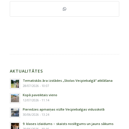
AKTUALITĀTES
Tematiskās āra izstādes „Skolas Vecpiebalgā” atklāšana
28/07/2026 - 10:07
Kopā paveiktais vieno
12/07/2026 - 11:14
Pieredzes apmaiņas vizīte Vecpiebalgas vidusskolā
30/06/2026 - 13:24
9. klases izlaidums – skaists noslēgums un jauns sākums
29/06/2026 - 10:16