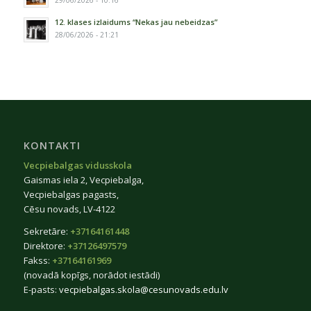
12. klases izlaidums “Nekas jau nebeidzas”
28/06/2026 - 21:21
KONTAKTI
Vecpiebalgas vidusskola
Gaismas iela 2, Vecpiebalga,
Vecpiebalgas pagasts,
Cēsu novads, LV-4122
Sekretāre:
+37164161448
Direktore:
+37126497579
Fakss:
+37164161969
(novadā kopīgs, norādot iestādi)
E-pasts:
vecpiebalgas.skola@cesunovads.edu.lv