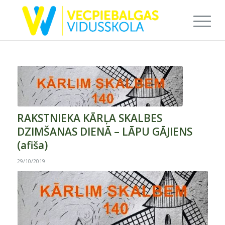
RAKSTNIEKA KĀRĻA SKALBES
DZIMŠANAS DIENĀ – LĀPU GĀJIENS
(afiša)
29/10/2019