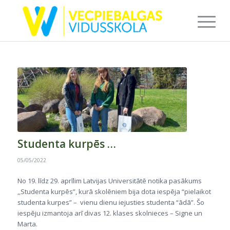
Studenta kurpēs …
05/05/2022
No 19. līdz 29. aprīlim Latvijas Universitātē notika pasākums
,,Studenta kurpēs”, kurā skolēniem bija dota iespēja “pielaikot
studenta kurpes” – vienu dienu iejusties studenta “ādā”. Šo
iespēju izmantoja arī divas 12. klases skolnieces – Signe un
Marta.