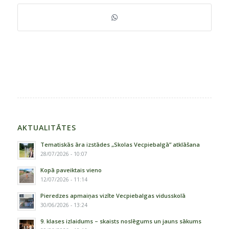
AKTUALITĀTES
Tematiskās āra izstādes „Skolas Vecpiebalgā” atklāšana
28/07/2026 - 10:07
Kopā paveiktais vieno
12/07/2026 - 11:14
Pieredzes apmaiņas vizīte Vecpiebalgas vidusskolā
30/06/2026 - 13:24
9. klases izlaidums – skaists noslēgums un jauns sākums