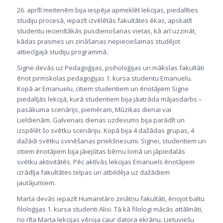
26. aprīlī meitenēm bija iespēja apmeklēt lekcijas, piedalīties
studiju procesā, iepazīt izvēlētās fakultātes ēkas, apskatīt
studentu iecienītākās pusdienošanas vietas, kā arī uzzināt,
kādas prasmes un zināšanas nepieciešamas studējot
attiecīgajā studiju programmā.
Signe devās uz Pedagoģijas, psiholoģijas un mākslas fakultāti
ēnot pirmskolas pedagoģijas 1. kursa studentu Emanuelu.
Kopā ar Emanuelu, citiem studentiem un ēnotājiem Signe
piedalījās lekcijā, kurā studentiem bija jāatrāda mājasdarbs –
pasākuma scenārijs, piemēram, Mūzikas dienai vai
Lieldienām. Galvenais dienas uzdevums bija parādīt un
izspēlēt šo svētku scenāriju. Kopā bija 4 dažādas grupas, 4
dažādi svētku svinēšanas priekšnesumi. Signei, studentiem un
citiem ēnotājiem bija jāiejūtas bērnu lomā un jāpiedalās
svētku aktivitātēs. Pēc aktīvās lekcijas Emanuels ēnotājiem
izrādīja fakultātes telpas un atbildēja uz dažādiem
jautājumiem.
Marta devās iepazīt Humanitāro zinātņu fakultāti, ēnojot baltu
filoloģijas 1. kursa studenti Alisi. Tā kā filologi mācās attālināti,
no rīta Marta lekcijas vēroja caur datora ekrānu. Lietuviešu