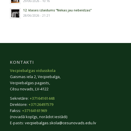
29/06/2026 - 10:16
12. klases izlaidums “Nekas jau nebeidzas”
28/06/2026 - 21:21
KONTAKTI
Vecpiebalgas vidusskola
Gaismas iela 2, Vecpiebalga,
Vecpiebalgas pagasts,
Cēsu novads, LV-4122
Sekretāre:
+37164161448
Direktore:
+37126497579
Fakss:
+37164161969
(novadā kopīgs, norādot iestādi)
E-pasts:
vecpiebalgas.skola@cesunovads.edu.lv