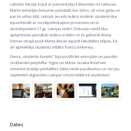
valodas lekcijā, kopā ar pasniedzēju Edmundas no Lietuvas,
Marta iemācījās lietuviski pastāstīt, kur dzīvo, cik viņai gadu un
par ko vēlas kļūt. Lekcijā- Ievads teātra zinātnē- studenti tika
iepazīstināti ar sociālpolitiskajiem procesiem un to
atveidojumiem 21.gs. Latvijas teātrī. Diskusiju veidā tika
apspriestas jaunākās teātra izrādes un to galvenā doma.
Dienas otrajā pusē Marta devās iepazīt fakultātes telpas, kā
arī apmeklēja studentu mīļāko franču beķereju.
Diena ,,studentu kurpēs” bija pozitīvām emocijām un jaunām
zināšanām piepildīta. Signe un Marta iesaka ikvienam
izmantot iespēju piedalīties šāda veida pasākumos un cer jau
septembrī atgriezties Latvijas Universitātē kā studentes!
Dalies