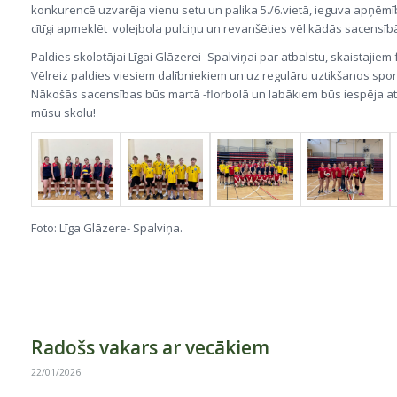
konkurencē uzvarēja vienu setu un palika 5./6.vietā, ieguva apņēmī
cītīgi apmeklēt volejbola pulciņu un revanšēties vēl kādās sacensīb
Paldies skolotājai Līgai Glāzerei- Spalviņai par atbalstu, skaistajiem 
Vēlreiz paldies viesiem dalībniekiem un uz regulāru uztikšanos spor
Nākošās sacensības būs martā -florbolā un labākiem būs iespēja a
mūsu skolu!
Foto: Līga Glāzere- Spalviņa.
Radošs vakars ar vecākiem
22/01/2026