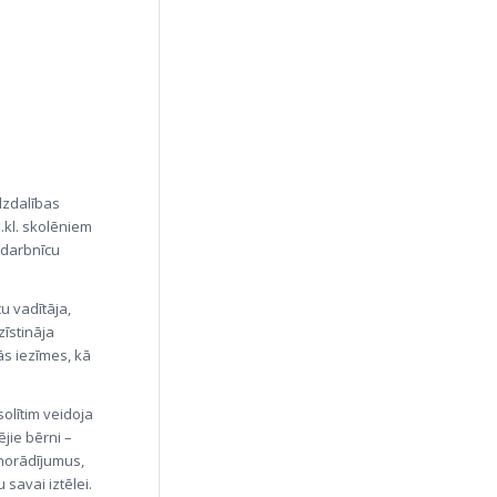
īdzdalības
3.kl. skolēniem
 darbnīcu
u vadītāja,
zīstināja
ās iezīmes, kā
olītim veidoja
ējie bērni –
s norādījumus,
 savai iztēlei.