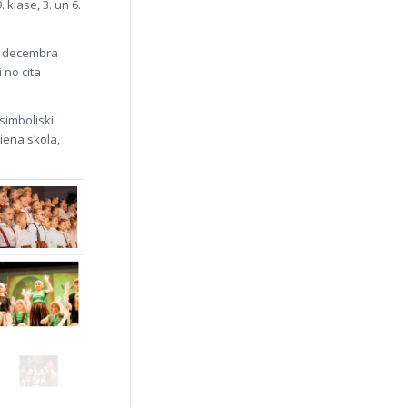
 klase, 3. un 6.
na decembra
 no cita
simboliski
viena skola,