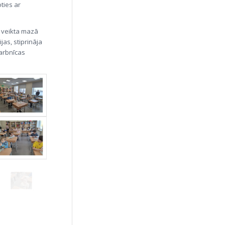
ties ar
 veikta mazā
as, stiprināja
darbnīcas