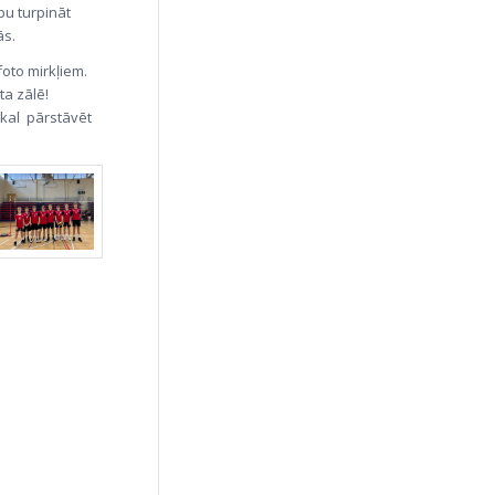
bu turpināt
ās.
foto mirkļiem.
ta zālē!
tkal pārstāvēt