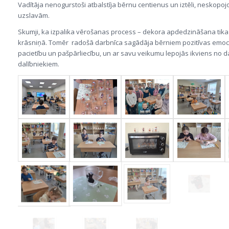
Vadītāja nenogurstoši atbalstīja bērnu centienus un iztēli, neskopojo
uzslavām.
Skumji, ka izpalika vērošanas process – dekora apdedzināšana tika
krāsniņā. Tomēr radošā darbnīca sagādāja bērniem pozitīvas emocij
pacietību un pašpārliecību, un ar savu veikumu lepojās ikviens no 
dalībniekiem.