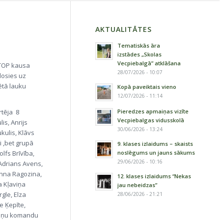
AKTUALITĀTES
Tematiskās āra
izstādes „Skolas
Vecpiebalgā” atklāšana
 TOP kausa
28/07/2026 - 10:07
dosies uz
vētā lauku
Kopā paveiktais vieno
12/07/2026 - 11:14
Pieredzes apmaiņas vizīte
rtēja 8
Vecpiebalgas vidusskolā
s, Anrijs
30/06/2026 - 13:24
kulis, Klāvs
ni ,bet grupā
9. klases izlaidums – skaists
noslēgums un jauns sākums
lfs Brīvība,
29/06/2026 - 10:16
 Adrians Avens,
anna Ragozina,
12. klases izlaidums “Nekas
a Kļaviņa
jau nebeidzas”
gle, Elza
28/06/2026 - 21:21
e Ķepīte,
toņu komandu