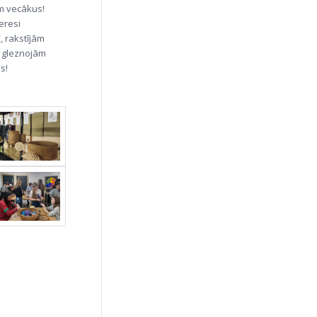
ām vecākus!
eresi
, rakstījām
 gleznojām
s!