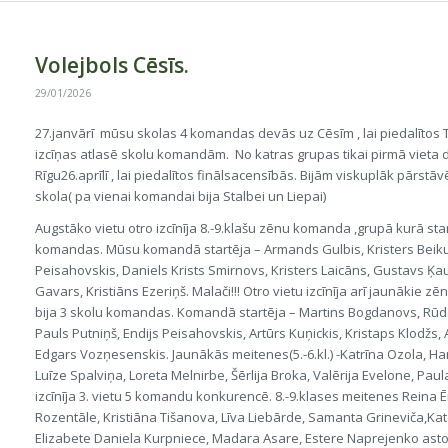
Volejbols Cēsīs.
29/01/2026
27.janvārī mūsu skolas 4 komandas devās uz Cēsīm , lai piedalītos
izcīņas atlasē skolu komandām. No katras grupas tikai pirmā vieta 
Rīgu26.aprīlī , lai piedalītos finālsacensībās. Bijām viskuplāk pārstā
skola( pa vienai komandai bija Stalbei un Liepai)
Augstāko vietu otro izcīnīja 8.-9.klašu zēnu komanda ,grupā kurā sta
komandas. Mūsu komandā startēja – Armands Gulbis, Kristers Beikuli
Peisahovskis, Daniels Krists Smirnovs, Kristers Laicāns, Gustavs Ķau
Gavars, Kristiāns Ezeriņš. Malači!!! Otro vietu izcīnīja arī jaunākie zē
bija 3 skolu komandas. Komandā startēja – Martins Bogdanovs, Rūdo
Pauls Putniņš, Endijs Peisahovskis, Artūrs Kuņickis, Kristaps Klodžs,
Edgars Vozņesenskis. Jaunākās meitenes(5.-6.kl.) -Katrīna Ozola, H
Luīze Spalviņa, Loreta Melnirbe, Šērlija Broka, Valērija Evelone, Paul
izcīnīja 3. vietu 5 komandu konkurencē. 8.-9.klases meitenes Reina Ēr
Rozentāle, Kristiāna Tišanova, Līva Liebārde, Samanta Grineviča,Kat
Elizabete Daniela Kurpniece, Madara Asare, Estere Naprejenko as