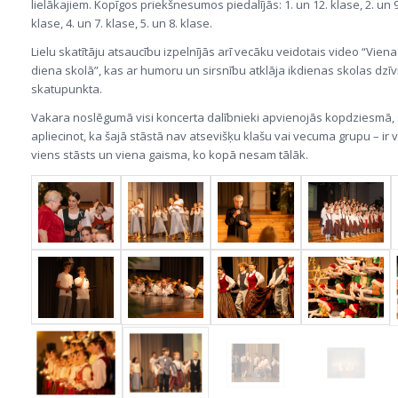
lielākajiem. Kopīgos priekšnesumos piedalījās: 1. un 12. klase, 2. un 9.
klase, 4. un 7. klase, 5. un 8. klase.
Lielu skatītāju atsaucību izpelnījās arī vecāku veidotais video “Vie
diena skolā”, kas ar humoru un sirsnību atklāja ikdienas skolas dzīvi
skatupunkta.
Vakara noslēgumā visi koncerta dalībnieki apvienojās kopdziesmā, 
apliecinot, ka šajā stāstā nav atsevišķu klašu vai vecuma grupu – ir 
viens stāsts un viena gaisma, ko kopā nesam tālāk.