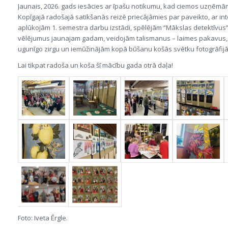
Jaunais, 2026. gads iesācies ar īpašu notikumu, kad ciemos uzņēm
Kopīgajā radošajā satikšanās reizē priecājāmies par paveikto, ar int
aplūkojām 1. semestra darbu izstādi, spēlējām “Mākslas detektīvus”
vēlējumus jaunajam gadam, veidojām talismanus – laimes pakavus,
ugunīgo zirgu un iemūžinājām kopā būšanu košās svētku fotogrāfijā
Lai tikpat radoša un koša šī mācību gada otrā daļa!
Foto: Iveta Ērgle.