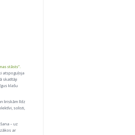
as stāsts”.
i atspoguļoja
 skatītāji
īgus klašu
 liriskām līdz
ktīvi, solisti,
kšana – uz
azākos ar