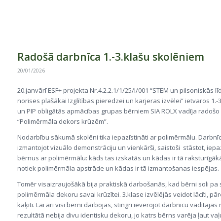
Radošā darbnīca 1.-3.klašu skolēniem
20/01/2026
20.janvārī ESF+ projekta Nr.4.2.2.1/1/25/I/001 “STEM un pilsoniskās l
norises plašākai Izglītības pieredzei un karjeras izvēlei” ietvaros 1.-
un PIP obligātās apmācības grupas bērniem SIA ROLX vadīja radošo
“Polimērmāla dekors krūzēm”.
Nodarbību sākumā skolēni tika iepazīstināti ar polimērmālu. Darbnīc
izmantojot vizuālo demonstrāciju un vienkārši, saistoši stāstot, iepa
bērnus ar polimērmālu: kāds tas izskatās un kādas ir tā raksturīgāk
notiek polimērmāla apstrāde un kādas ir tā izmantošanas iespējas.
Tomēr visaizraujošākā bija praktiskā darbošanās, kad bērni soli pa s
polimērmāla dekoru savai krūzītei. 3.klase izvēlējās veidot lācīti, pār
kaķīti. Lai arī visi bērni darbojās, stingri ievērojot darbnīcu vadītāja
rezultātā nebija divu identisku dekoru, jo katrs bērns varēja ļaut vaļu