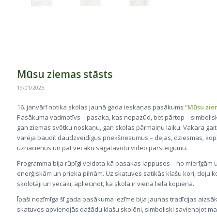
Mūsu ziemas stāsts
19/01/2026
16. janvārī notika skolas jaunā gada ieskaņas pasākums
“Mūsu ziem
Pasākuma vadmotīvs – pasaka, kas nepazūd, bet pārtop – simbolisk
gan ziemas svētku noskaņu, gan skolas pārmaiņu laiku. Vakara gaitā
varēja baudīt daudzveidīgus priekšnesumus – dejas, dziesmas, kop
uznācienus un pat vecāku sagatavotu video pārsteigumu.
Programma bija rūpīgi veidota kā pasakas lappuses – no mierīgām un
enerģiskām un prieka pilnām. Uz skatuves satikās klašu kori, deju kole
skolotāji un vecāki, apliecinot, ka skola ir viena liela kopiena.
Īpaši nozīmīga šī gada pasākuma iezīme bija jaunas tradīcijas aizsā
skatuves apvienojās dažādu klašu skolēni, simboliski savienojot m